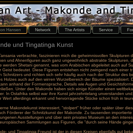
tion Hansen
Network
The Artists
Service
Fo
de und Tingatinga Kunst
n Tansania verbrachte, faszinieren mich die geheimnisvollen Skulpture
en und Ahnenfiguren auch ganz ungewöhnlich abstrakte Skulpturen, die 
e werden Shetani genannt, was vom Arabischen abgeleitet auch auf Suah
r Geist bedeutet. Diese Figuren entstehen nicht zwingend nach einer tr
n Schnitzers und richten sich sehr häufig auch nach der Struktur des 
es Holzes auch auf den wirren Wurzelbereich der Bäume spezialisiert. 
ann anhand der Formensprache, Details wie Augen und Gesichtsform
chließen. Unter den Makonde haben sich einige Künstler einen weltbe
er. In Ostafrika selbst war ihre Kunst jahrzehntelang unverstanden und
r Wert allerdings erkannt und hervorragende Stücke schon früh in 
derne Makondekunst interessiert, "stolpert" früher oder später über di
ch Förderer der Schnitzkunst der Makonde. Zu tausenden importiert
lungenen Ausstellungen und über sein privates Museum an den interes
 europäischen Sammlungen aus Figuren, die "durch seine Hände ginge
de- und Tingatinga-Freund ist der in diesen Kreisen ebenfalls gut bek