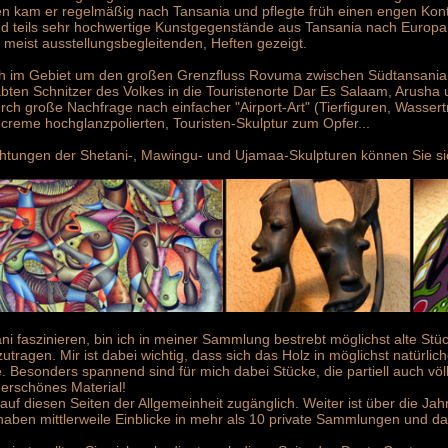
nien kam er regelmäßig nach Tansania und pflegte früh einen engen Kon
 teils sehr hochwertige Kunstgegenstände aus Tansania nach Europa
, meist ausstellungsbegleitenden, Heften gezeigt.
ch im Gebiet um den großen Grenzfluss Rovuma zwischen Südtansania
ten Schnitzer des Volkes in die Touristenorte Dar Es Salaam, Arusha 
rch große Nachfrage nach einfacher "Airport-Art" (Tierfiguren, Wassertr
hcreme hochglanzpolierten, Touristen-Skulptur zum Opfer...
chtungen der Shetani-, Mawingu- und Ujamaa-Skulpturen können Sie sich
i faszinieren, bin ich in meiner Sammlung bestrebt möglichst alte Stü
agen. Mir ist dabei wichtig, dass sich das Holz in möglichst natürlic
. Besonders spannend sind für mich dabei Stücke, die partiell auch völl
erschönes Material!
uf diesen Seiten der Allgemeinheit zugänglich. Weiter ist über die J
 haben mittlerweile Einblicke in mehr als 10 private Sammlungen und da