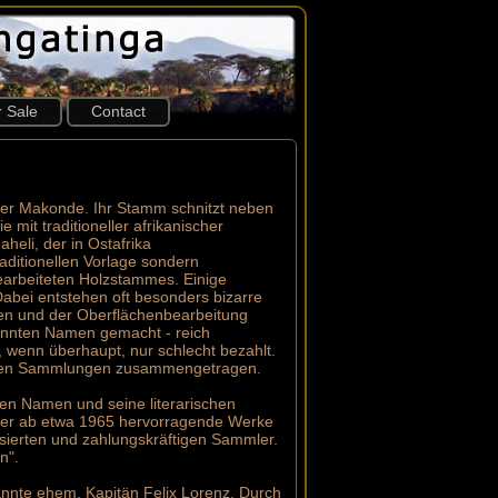
r Sale
Contact
n der Makonde. Ihr Stamm schnitzt neben
mit traditioneller afrikanischer
eli, der in Ostafrika
aditionellen Vorlage sondern
bearbeiteten Holzstammes. Einige
Dabei entstehen oft besonders bizarre
en und der Oberflächenbearbeitung
kannten Namen gemacht - reich
, wenn überhaupt, nur schlecht bezahlt.
teuren Sammlungen zusammengetragen.
esen Namen und seine literarischen
e er ab etwa 1965 hervorragende Werke
sierten und zahlungskräftigen Sammler.
n".
annte ehem. Kapitän Felix Lorenz. Durch