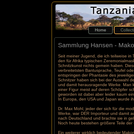
Home
Collec
Sammlung Hansen - Makon
Seit meiner Jugend, die ich teilweise i
den für Afrika typischen Zeremonialmask
Schnitzkunst nichts gemein haben. Dies
verbreitetsten Bantusprache, Teufel ode
entspringen der Phantasie des jeweilige
Schnitzer haben sich bei der Auswahl d
und damit herausragende Werke. Man k
einer Figur meist auf deren Schöpfer s
geworden ist dabei aber leider kaum ein
In Europa, den USA und Japan wurde ih
Dr. Max Mohl, jeder der sich für die mo
Werke, war DER Importeur und damit au
nach Deutschland und brachte sie in ge
Noch heute bestehen größere Teile der
Ein weiterer wirklich bedeutender Makon