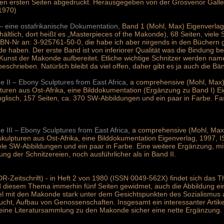
en ersten Seiten abgedruckt. Herausgegeben von der Grosvenor Galler
1970)
 eine ostafrikanische Dokumentation
, Band 1 (Mohl, Max) Eigenverlag
hältlich, dort heißt es „Masterpieces of the Makonde), 68 Seiten, viel
 ISBN-Nr an: 3-925761-50-0, die habe ich aber nirgends in den Büche
 haben. Der erste Band ist von inferiorer Qualität was die Bindung betrif
 Kunst der Makonde aufbereitet. Etliche wichtige Schnitzer werden nam
chrieben. Natürlich bleibt da viel offen, daher gibt es ja auch die Bä
 II – Ebony Sculptures from East Africa
, a comprehensive (Mohl, Max
turen aus Ost-Afrika, eine Bilddokumentation (Ergänzung zu Band I) E
nglisch, 157 Seiten, ca. 370 SW-Abbildungen und ein paar in Farbe. Fas
 III – Ebony Sculptures from East Africa
, a comprehensive (Mohl, Max
skulpturen aus Ost-Afrika, eine Bilddokumentation Eigenverlag, 1997,
iele SW-Abbildungen und ein paar in Farbe. Eine weitere Ergänzung, mi
g der Schnitzereien, noch ausführlicher als in Band II.
R-Zeitschrift) - in Heft 2 von 1980 (ISSN 0049-562X) findet sich das T
ind diesem Thema immerhin fünf Seiten gewidmet, auch die Abbildung ein
rtikel mit den Makonde stark unter dem Gesichtspunkten des Sozialismus
lucht, Aufbau von Genossenschaften. Insgesamt ein interessanter Artik
 eine Literatursammlung zu den Makonde sicher eine nette Ergänzung.