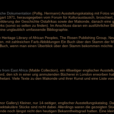
sche Dokumentation
(Pollig, Hermann) Ausstellungskatalog mit Fotos von
art 1971, herausgegeben vom Forum für Kulturaustausch, broschiert, d
ilderung der Geschichte Ostafrikas sowie der Makonde, danach eine gu
ks (sonst so selten zu finden). Im Anschluss daran ein ausführlicher B
 eine unglaublich umfassende Bibliographie.
e Heritage Library of African Peoples, The Rosen Publishing Group, 
iten, mit zahlreichen Farb-Abbildungen Ein Buch über den Stamm der 
es Buch, wenn man einen Überblick über den Stamm bekommen möchte.
from East Africa
(Malde Collection), ein 48seitiger englischer Ausst
d, den ich in einer urig anmutenden Bücherei in London erworben habe
hetani. Viele Texte zu den Makonde und ihrer Kunst und eine Liste vo
r Gallery) Kleiner, nur 14-seitiger, englischer Ausstellungskatalog. Dar
ektakuläre Stücke sind nicht dabei. Allerdings waren die gezeigten St
onde noch längst nicht den heutigen Bekanntheitsgrad hatten. Eine kl