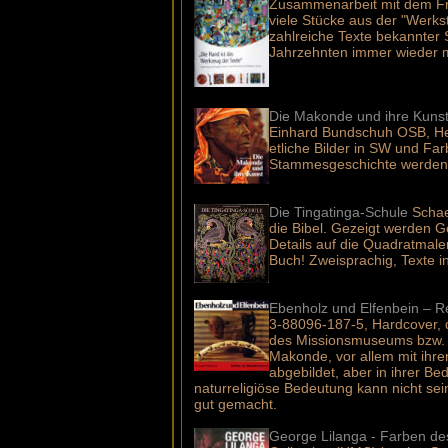
Zusammenarbeit mit dem Fr
viele Stücke aus der "Werks
zahlreiche Texte bekannter 
Jahrzehnten immer wieder 
Die Makonde und ihre Kuns
Einhard Bundschuh OSB, Her
etliche Bilder in SW und Fa
Stammesgeschichte werden lei
Die Tingatinga-Schule
Schae
die Bibel. Gezeigt werden G
Details auf die Quadratmale
Buch! Zweisprachig, Texte i
Ebenholz und Elfenbein – R
3-88096-187-5, Hardcover, 
des Missionsmuseums bzw. de
Makonde, vor allem mit ihrer
abgebildet, aber in ihrer Be
naturreligiöse Bedeutung kann nicht sein,
gut gemacht.
George Lilanga - Farben d