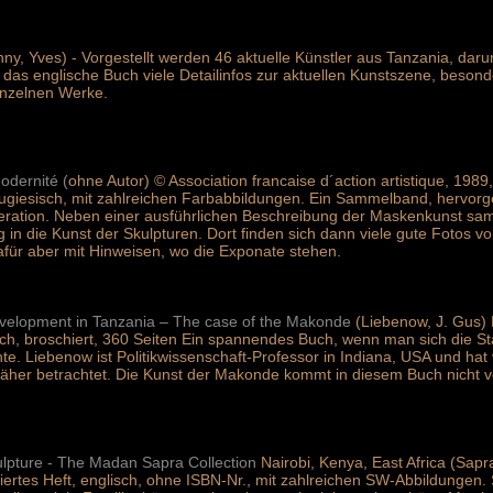
ny, Yves) - Vorgestellt werden 46 aktuelle Künstler aus Tanzania, dar
t das englische Buch viele Detailinfos zur aktuellen Kunstszene, besond
inzelnen Werke.
odernité (
ohne Autor) © Association francaise d´action artistique, 19
tugiesisch, mit zahlreichen Farbabbildungen. Ein Sammelband, hervorg
tion. Neben einer ausführlichen Beschreibung der Maskenkunst samt
 in die Kunst der Skulpturen. Dort finden sich dann viele gute Fotos v
für aber mit Hinweisen, wo die Exponate stehen.
 development in Tanzania – The case of the Makonde
(Liebenow, J. Gus) 
isch, broschiert, 360 Seiten Ein spannendes Buch, wenn man sich die
. Liebenow ist Politikwissenschaft-Professor in Indiana, USA und hat v
äher betrachtet. Die Kunst der Makonde kommt in diesem Buch nicht v
pture - The Madan Sapra Collection
Nairobi, Kenya, East Africa (Sap
hiertes Heft, englisch, ohne ISBN-Nr., mit zahlreichen SW-Abbildungen. S