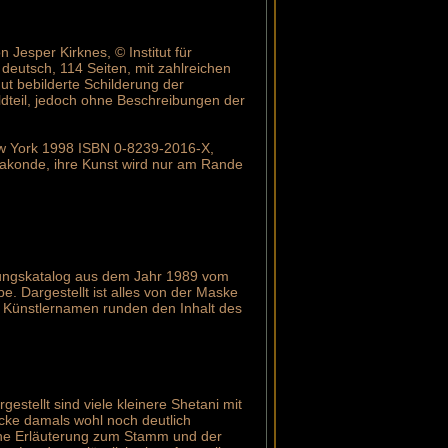
 Jesper Kirknes, © Institut für
eutsch, 114 Seiten, mit zahlreichen
t bebilderte Schilderung der
ildteil, jedoch ohne Beschreibungen der
New York 1998 ISBN 0-8239-2016-X,
Makonde, ihre Kunst wird nur am Rande
ellungskatalog aus dem Jahr 1989 vom
. Dargestellt ist alles von der Maske
n Künstlernamen runden den Inhalt des
gestellt sind viele kleinere Shetani mit
ücke damals wohl noch deutlich
eine Erläuterung zum Stamm und der