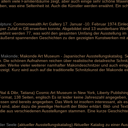
r allem viele Familienbäume zeigt, aber auch einige sehr schöne Mawi
ben, was eine Seltenheit ist. Auch die Künstler werden erwähnt. Ein s
lpture
; Commonwealth Art Gallery 17. Januar -10. Februar 1974.Einle
h per Zufall in GB erwerben konnte. Abgebildet sind 13 wunderbare We
erwähnt werden 77, was wohl den gesamten Umfang der Ausstellung im
 äußerst spannenden Geschichten zu den gezeigten Kunstwerken mit abg
f Makonde
; Makonde Art Museum - Japanischer Ausstellungskatalog. Sehr
h. Die schönen Aufnahmen reichen über realistische detailreiche Schnitz
tei. Werke vieler weiterer namhafter Makondeschnitzer und auch eini
zeigt. Kurz wird auch auf die traditionelle Schnitzkunst der Makonde 
Vital & Dibr, Tatiana) Cosmic Art Museum in New York, Liberty Publishi
rmat, 138 Seiten, englisch Es ist leider keine Jahreszahl angegeben,
en sind bereits angegeben. Das Werk ist insofern interessant, als es
 sind, aber dazu die jeweilige Herkunft der Bilder erklärt. Bild- und Te
 die aus verschiedenen Ausstellungen stammen. Eine kurze Geschichte
der Seele
(aktueller Ausstellungskatalog) Aktueller Katalog zu einer Au