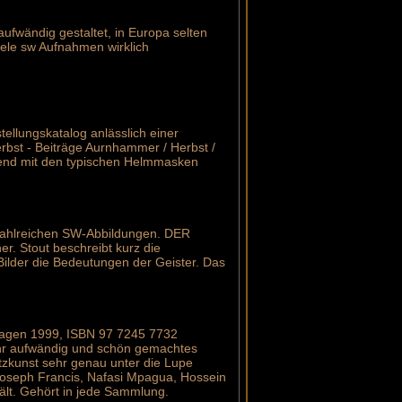
fwändig gestaltet, in Europa selten
viele sw Aufnahmen wirklich
sstellungskatalog anlässlich einer
rbst - Beiträge Aurnhammer / Herbst /
end mit den typischen Helmmasken
t zahlreichen SW-Abbildungen. DER
. Stout beschreibt kurz die
Bilder die Bedeutungen der Geister. Das
nhagen 1999, ISBN 97 7245 7732
Sehr aufwändig und schön gemachtes
zkunst sehr genau unter die Lupe
Yoseph Francis, Nafasi Mpagua, Hossein
ält. Gehört in jede Sammlung.