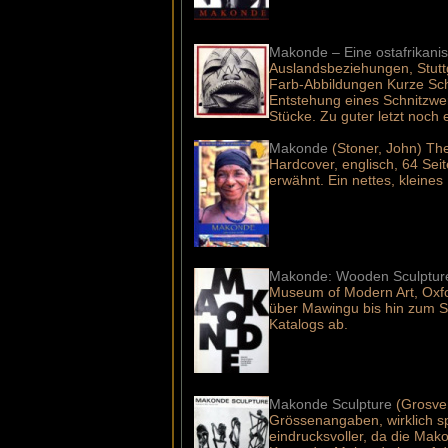
Makonde – Eine ostafrikani
Auslandsbeziehungen, Stuttg
Farb-Abbildungen Kurze Sch
Entstehung eines Schnitzwer
Stücke. Zu guter letzt noch
Makonde
(Stoner, John) Th
Hardcover, englisch, 64 Se
erwähnt. Ein nettes, klein
Makonde: Wooden Sculpture 
Museum of Modern Art, Oxfor
über Mawingu bis hin zum S
Katalogs ab.
Makonde Sculpture
(Grosveno
Grössenangaben, wirklich sp
eindrucksvoller, da die Mak