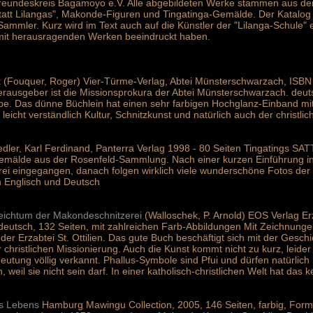
eundeskreis Bagamoyo e.V. Alle abgebildeten Werke stammen aus der
tatt Lilangas", Makonde-Figuren und Tingatinga-Gemälde. Der Katalog i
Sammler. Kurz wird im Text auch auf die Künstler der "Lilanga-Schule" 
mit herausragenden Werken beeindruckt haben.
t
(Fouquer, Roger) Vier-Türme-Verlag, Abtei Münsterschwarzach, ISBN
ausgeber ist die Missionsprokura der Abtei Münsterschwarzach. deuts
rbe. Das dünne Büchlein hat einen sehr farbigen Hochglanz-Einband mi
cht verständlich Kultur, Schnitzkunst und natürlich auch der christlich
dler, Karl Ferdinand, Panterra Verlag 1998 - 80 Seiten Tingatings SAT
emälde aus der Rosenfeld-Sammlung. Nach einer kurzen Einführung in d
rei eingegangen, danach folgen wirklich viele wunderschöne Fotos der G
n Englisch und Deutsch
eichtum der Makondeschnitzerei
(Walloschek, P. Arnold) EOS Verlag Erza
deutsch, 132 Seiten, mit zahlreichen Farb-Abbildungen Mit Zeichnung
r Erzabtei St. Ottilien. Das gute Buch beschäftigt sich mit der Gesch
 christlichen Missionierung. Auch die Kunst kommt nicht zu kurz, leide
deutung völlig verkannt. Phallus-Symbole sind Pfui und dürfen natürlich 
 weil sie nicht sein darf. In einer katholisch-christlichen Welt hat das 
es Lebens
Hamburg Mawingu Collection, 2005, 146 Seiten, farbig, For