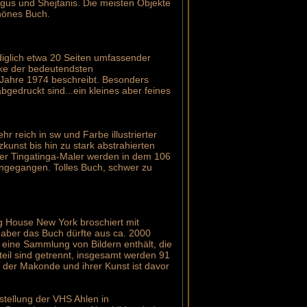
ngus und Shejtanis. Die meisten Objekte
chönes Buch.
diglich etwa 20 Seiten umfassender
rke der bedeutendsten
 Jahre 1974 beschreibt. Besonders
edruckt sind...ein kleines aber feines
 reich in sw und Farbe illustrierter
kunst bis hin zu stark abstrahierten
ger Tingatinga-Maler werden in dem 106
eingegangen. Tolles Buch, schwer zu
ng House New York broschiert mit
 aber das Buch dürfte aus ca. 2000
 eine Sammlung von Bildern enthält, die
xtteil sind getrennt, insgesamt werden 91
 der Makonde und ihrer Kunst ist davor
sstellung der VHS Ahlen in