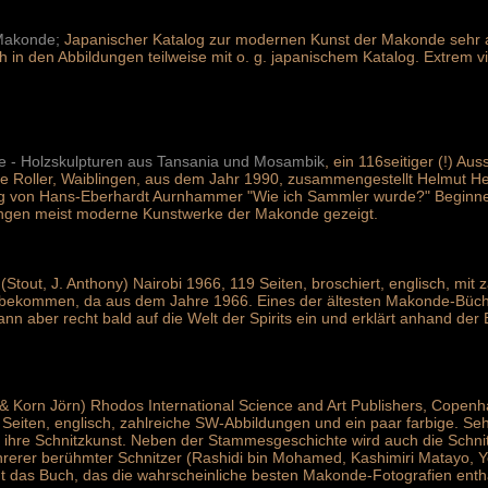
Makonde;
Japanischer Katalog zur modernen Kunst der Makonde sehr au
ch in den Abbildungen teilweise mit o. g. japanischem Katalog. Extrem 
 - Holzskulpturen aus Tansania und Mosambik
, ein 116seitiger (!) Au
lle Roller, Waiblingen, aus dem Jahr 1990, zusammengestellt Helmut He
rag von Hans-Eberhardt Aurnhammer "Wie ich Sammler wurde?" Beginn
ungen meist moderne Kunstwerke der Makonde gezeigt.
(Stout, J. Anthony) Nairobi 1966, 119 Seiten, broschiert, englisch, mi
 bekommen, da aus dem Jahre 1966. Eines der ältesten Makonde-Bücher
n aber recht bald auf die Welt der Spirits ein und erklärt anhand der 
 & Korn Jörn) Rhodos International Science and Art Publishers, Cope
 Seiten, englisch, zahlreiche SW-Abbildungen und ein paar farbige. 
ihre Schnitzkunst. Neben der Stammesgeschichte wird auch die Schnit
rerer berühmter Schnitzer (Rashidi bin Mohamed, Kashimiri Matayo, 
t das Buch, das die wahrscheinliche besten Makonde-Fotografien enth