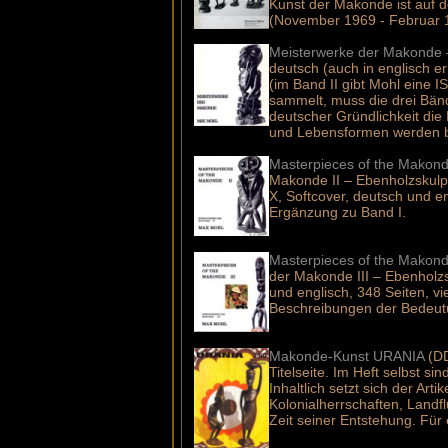
Kunst der Makonde ist auf d
(November 1969 - Februar 
Meisterwerke der Makonde –
deutsch (auch in englisch er
(im Band II gibt Mohl eine
sammelt, muss die drei Bände
deutscher Gründlichkeit die
und Lebensformen werden bes
Masterpieces of the Makonde
Makonde II – Ebenholzskulp
X, Softcover, deutsch und e
Ergänzung zu Band I.
Masterpieces of the Makonde
der Makonde III – Ebenholz
und englisch, 348 Seiten, v
Beschreibungen der Bedeutun
Makonde-Kunst URANIA
(DD
Titelseite. Im Heft selbst s
Inhaltlich setzt sich der A
Kolonialherrschaften, Landf
Zeit seiner Entstehung. Für