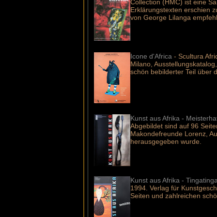
Collection (HMC) ist eine S
Erklärungstexten erschien z
von George Lilanga empfehl
Icone d'Africa
- Scultura Af
Milano, Ausstellungskatalog, 
schön bebilderter Teil über 
Kunst aus Afrika - Meisterh
Abgebildet sind auf 96 Seit
Makondefreunde Lorenz, Aur
herausgegeben wurde.
Kunst aus Afrika - Tingatin
1994. Verlag für Kunstgesch
Seiten und zahlreichen schö