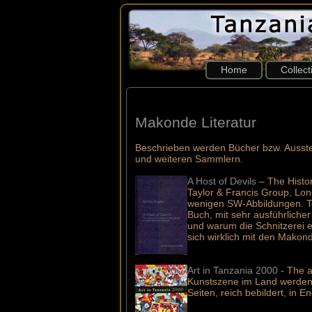
Home
Collec
Makonde Literatur
Beschrieben werden Bücher bzw. Ausst
und weiteren Sammlern.
A Host of Devils
– The Histor
Taylor & Francis Group, Lo
wenigen SW-Abbildungen. Tei
Buch, mit sehr ausführlich
und warum die Schnitzerei e
sich wirklich mit den Makon
Art in Tanzania 2000
- The 
Kunstszene im Land werden 
Seiten, reich bebildert, in En