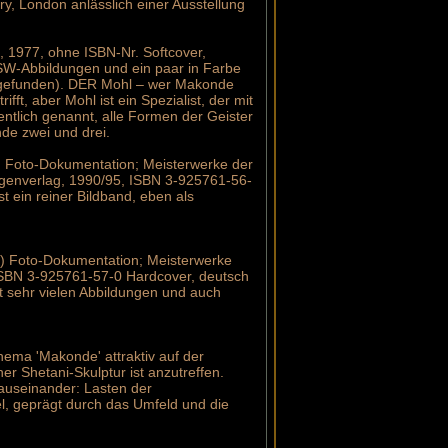
y, London anlässlich einer Ausstellung
, 1977, ohne ISBN-Nr. Softcover,
e SW-Abbildungen und ein paar in Farbe
rn gefunden). DER Mohl – wer Makonde
ft, aber Mohl ist ein Spezialist, der mit
entlich genannt, alle Formen der Geister
nde zwei und drei.
) Foto-Dokumentation; Meisterwerke der
igenverlag, 1990/95, ISBN 3-925761-56-
t ein reiner Bildband, eben als
) Foto-Dokumentation; Meisterwerke
 ISBN 3-925761-57-0 Hardcover, deutsch
t sehr vielen Abbildungen und auch
hema 'Makonde' attraktiv auf der
er Shetani-Skulptur ist anzutreffen.
 auseinander: Lasten der
el, geprägt durch das Umfeld und die