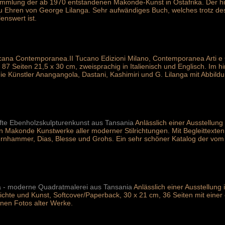
ammlung der ab 1970 entstandenen Makonde-Kunst in Ostafrika. Der hie
u Ehren von George Lilanga. Sehr aufwändiges Buch, welches trotz de
enswert ist.
ricana Contemporanea.II Tucano Edizioni Milano, Contemporanea Arti e 
87 Seiten 21,5 x 30 cm, zweisprachig in Italienisch und Englisch. Im hint
die Künstler Anangangola, Dastani, Kashimiri und G. Lilanga mit Abbild
afte Ebenholzskulpturenkunst aus Tansania
Anlässlich einer Ausstellu
en Makonde Kunstwerke aller moderner Stilrichtungen. Mit Begleittext
nhammer, Dias, Blesse und Grohs. Ein sehr schöner Katalog der vom
ga - moderne Quadratmalerei aus Tansania
Anlässlich einer Ausstellun
ichte und Kunst, Softcover/Paperback, 30 x 21 cm, 36 Seiten mit einer
nen Fotos alter Werke.