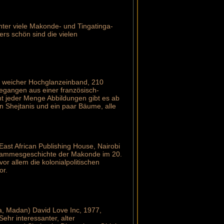
unter viele Makonde- und Tingatinga-
ers schön sind die vielen
89, weicher Hochglanzeinband, 210
egangen aus einer französisch-
 jeder Menge Abbildungen gibt es ab
on Shejtanis und ein paar Bäume, alle
East African Publishing House, Nairobi
 Stammesgeschichte der Makonde im 20.
or allem die kolonialpolitischen
or.
ra, Madan) David Love Inc, 1977,
ehr interessanter, alter