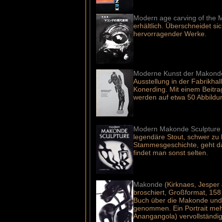
Modern age carving of the 
erhältlich. Überschneidet si
hervorragender Werke.
Moderne Kunst der Makonde
Ausstellung in der Fabrikha
Konerding. Mit einem Beit
werden auf etwa 50 Abbild
Modern Makonde Sculpture
legendäre Stout, schwer zu
Stammesgeschichte, geht dan
findet man sonst selten.
Makonde
(Kirknaes, Jesper
broschiert, Großformat, 158
Buch über die Makonde und 
genommen. Ein Portrait meh
Anangangola) vervollständig