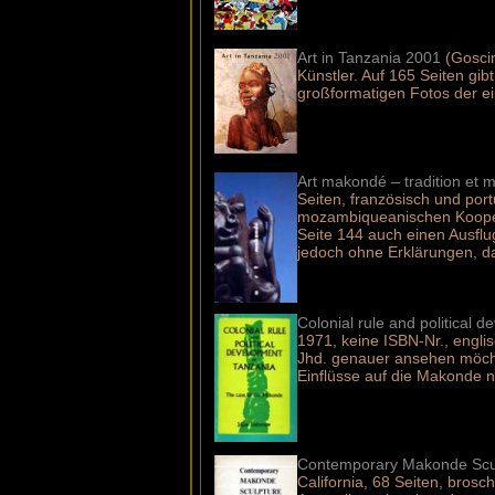
Art in Tanzania 2001
(Goscin
Künstler. Auf 165 Seiten gib
großformatigen Fotos der e
Art makondé – tradition et m
Seiten, französisch und por
mozambiqueanischen Koopera
Seite 144 auch einen Ausflug
jedoch ohne Erklärungen, da
Colonial rule and political
1971, keine ISBN-Nr., engl
Jhd. genauer ansehen möchte
Einflüsse auf die Makonde n
Contemporary Makonde Scul
California, 68 Seiten, brosc