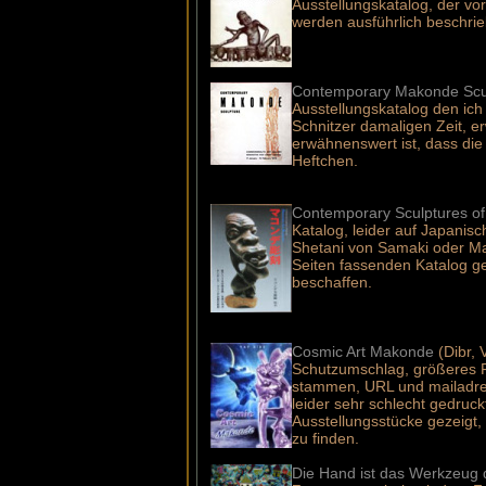
Ausstellungskatalog, der vo
werden ausführlich beschrie
Contemporary Makonde Scu
Ausstellungskatalog den ic
Schnitzer damaligen Zeit, 
erwähnenswert ist, dass die
Heftchen.
Contemporary Sculptures o
Katalog, leider auf Japanisc
Shetani von Samaki oder Ma
Seiten fassenden Katalog ge
beschaffen.
Cosmic Art Makonde
(Dibr, 
Schutzumschlag, größeres Fo
stammen, URL und mailadress
leider sehr schlecht gedruckt
Ausstellungsstücke gezeigt,
zu finden.
Die Hand ist das Werkzeug 