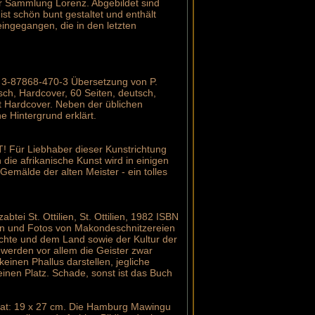
 Sammlung Lorenz. Abgebildet sind
st schön bunt gestaltet und enthält
eingegangen, die in den letzten
 3-87868-470-3 Übersetzung von P.
ch, Hardcover, 60 Seiten, deutsch,
t Hardcover. Neben der üblichen
e Hintergrund erklärt.
T! Für Liebhaber dieser Kunstrichtung
ie afrikanische Kunst wird in einigen
emälde der alten Meister - ein tolles
btei St. Ottilien, St. Ottilien, 1982 ISBN
en und Fotos von Makondeschnitzereien
ichte und dem Land sowie der Kultur der
r werden vor allem die Geister zwar
keinen Phallus darstellen, jegliche
keinen Platz. Schade, sonst ist das Buch
mat: 19 x 27 cm. Die Hamburg Mawingu