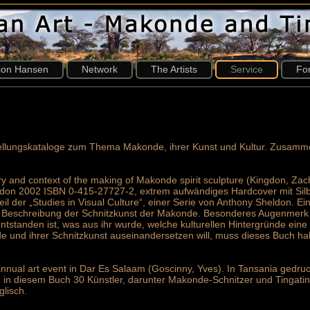
tion Hansen
Network
The Artists
Service
Fo
ellungskataloge zum Thema Makonde, ihrer Kunst und Kultur. Zusamm
y and context of the making of Makonde spirit sculpture (Kingdon, Za
ndon 2002 ISBN 0-415-27727-2, extrem aufwändiges Hardcover mit Silb
l der „Studies in Visual Culture“, einer Serie von Anthony Sheldon. E
er Beschreibung der Schnitzkunst der Makonde. Besonderes Augenmerk w
ntstanden ist, was aus ihr wurde, welche kulturellen Hintergründe eine
de und ihrer Schnitzkunst auseinandersetzen will, muss dieses Buch ha
annual art event in Dar Es Salaam (Goscinny, Yves). In Tansania gedruc
in diesem Buch 30 Künstler, darunter Makonde-Schnitzer und Tingatin
glisch.