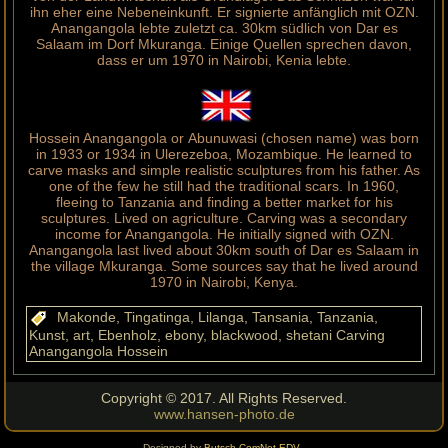
ihn eher eine Nebeneinkunft. Er signierte anfänglich mit OZN.
Anangangola lebte zuletzt ca. 30km südlich von Dar es
Salaam im Dorf Mkuranga. Einige Quellen sprechen davon,
dass er um 1970 in Nairobi, Kenia lebte.
Hossein Anangangola or Abunuwasi (chosen name) was born
in 1933 or 1934 in Ulerezeboa, Mozambique. He learned to
carve masks and simple realistic sculptures from his father. As
one of the few he still had the traditional scars. In 1960,
fleeing to Tanzania and finding a better market for his
sculptures. Lived on agriculture. Carving was a secondary
income for Anangangola. He initially signed with OZN.
Anangangola last lived about 30km south of Dar es Salaam in
the village Mkuranga.
Some sources say that he lived around
1970 in Nairobi, Kenya.
Makonde, Tingatinga, Lilanga, Tansania, Tanzania,
Kunst, art, Ebenholz, ebony, blackwood, shetani
Carving
Anangangola Hossein
Copyright © 2017. All Rights Reserved.
www.hansen-photo.de
Designed by
Butsch ComNet EDV
.