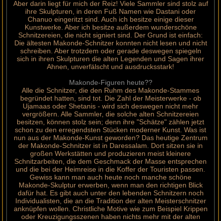
Aber darin liegt für mich der Reiz! Viele Sammler sind stolz auf
ihre Skulpturen, in deren Fuß Namen wie Dastani oder
Chanuo eingeritzt sind. Auch ich besitze einige dieser
Kunstwerke. Aber ich besitze außerdem wunderschöne
Schnitzereien, die nicht signiert sind. Der Grund ist einfach:
Die ältesten Makonde-Schnitzer konnten nicht lesen und nicht
schreiben. Aber trotzdem oder gerade deswegen spiegeln
sich in ihren Skulpturen die alten Legenden und Sagen ihrer
Ahnen, unverfälscht und ausdrucksstark!
Makonde-Figuren heute??
Alle die Schnitzer, die den Ruhm des Makonde-Stammes
begründet hatten, sind tot. Die Zahl der Meisterwerke - ob
Ujamaas oder Shetanis - wird sich deswegen nicht mehr
vergrößern. Alle Sammler, die solche alten Schnitzereien
besitzen, können stolz sein; denn ihre "Schätze" zählen jetzt
schon zu den erregendsten Stücken moderner Kunst. Was ist
nun aus der Makonde-Kunst geworden? Das heutige Zentrum
der Makonde-Schnitzer ist in Daressalam. Dort sitzen sie in
großen Werkstätten und produzieren meist kleinere
Schnitzarbeiten, die dem Geschmack der Masse entsprechen
und die bei der Heimreise in die Koffer der Touristen passen.
Gewiss kann man auch heute noch manche schöne
Makonde-Skulptur erwerben, wenn man den richtigen Blick
dafür hat. Es gibt auch unter den lebenden Schnitzern noch
Individualisten, die an die Tradition der alten Meisterschnitzer
anknüpfen wollen. Christliche Motive wie zum Beispiel Krippen
oder Kreuzigungsszenen haben nichts mehr mit der alten