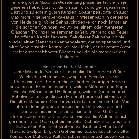
er die größte Makonde-Ausstellung präsentierte, die ich je
gesehen habe. Dort wurde ich zum oft und gern gesehenen
Gast und zu einem guten Kunden. Später besuchte ich auch
Max Mohl in seinem Afrika-Haus in Wiesenbach in der Nähe
von Heidelberg. Voller Sehnsucht denke ich noch immer an
die schönen Stunden, wo wir bei einem oder mehreren
Gläschen Trollinger beisammen saßen, während das Feuer
im offenen Kamin flackerte. Seit dieser Zeit habe ich nie
wieder einen Menschen kennengelernt, der so spannend und
mitreißend erzählen konnte wie Max Mohl, der bekannte Autor
vieler ausgezeichneter Bücher über die Meisterwerke der
Makonde.
Meisterwerke der Makonde:
Jede Makonde-Skulptur ist einmalig! Der unregelmäßige
Wuchs des Ebenholzes zwingt den Schnitzer, seine
Phantasien den Formen dieses harten, knorrigen Holzes
anzupassen. Er muss erspüren, welche Märchen und Sagen,
welche Wünsche und Hoffnungen, welche Dämonen und
Fabelwesen er aus diesem Material herausschnitzen kann.
Die alten Makonde-Künstler verstanden das meisterhaft! Von
ihren Ideen geradezu besessen, oft von Geistern und
Dämonen inspiriert, schufen sie unter der Glut der
afrikanischen Sonne Kunstwerke, wie sie die Welt noch nicht
gesehen hatte. Diese geheimnisvollen Schnitzereien aus dem
Schwarzen Kontinent strotzen vor Kraft und Phantasie!
Manche Skulptur birgt ein Geheimnis, das selbst ich, als alter
Kenner der Makonde-Kultur, nicht immer entschlüsseln kann.